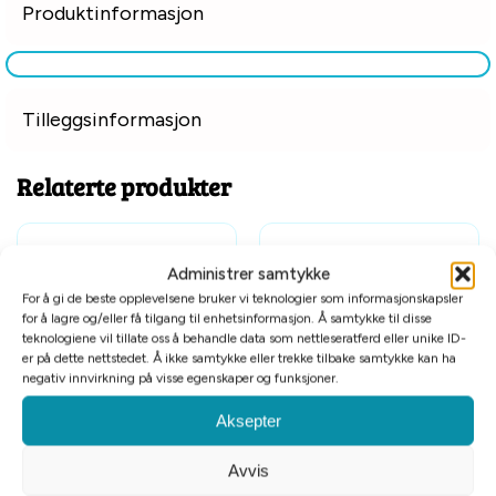
Produktinformasjon
Tilleggsinformasjon
Relaterte produkter
Administrer samtykke
For å gi de beste opplevelsene bruker vi teknologier som informasjonskapsler
for å lagre og/eller få tilgang til enhetsinformasjon. Å samtykke til disse
teknologiene vil tillate oss å behandle data som nettleseratferd eller unike ID-
er på dette nettstedet. Å ikke samtykke eller trekke tilbake samtykke kan ha
negativ innvirkning på visse egenskaper og funksjoner.
Aksepter
Flytevest crewsaver large
Flytevest crewsaver small
Avvis
kr
999
kr
949