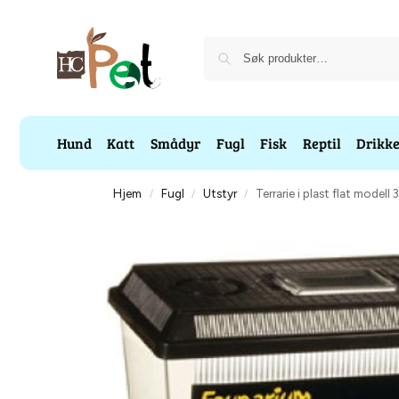
Hund
Katt
Smådyr
Fugl
Fisk
Reptil
Drikk
Hjem
Fugl
Utstyr
Terrarie i plast flat model
/
/
/