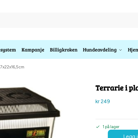
esystem
Kampanje
Billigkroken
Hundeavdeling
Hjem
l 37x22x16,5cm
Terrarie i p
kr
249
1 på lager
Legg i