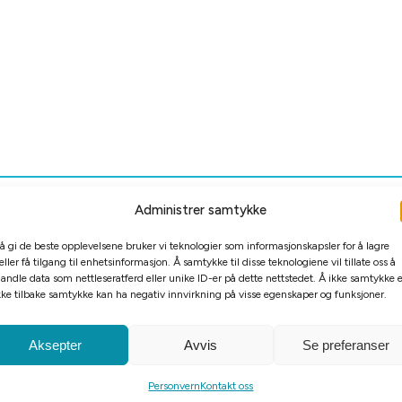
Administrer samtykke
 å gi de beste opplevelsene bruker vi teknologier som informasjonskapsler for å lagre
eller få tilgang til enhetsinformasjon. Å samtykke til disse teknologiene vil tillate oss å
andle data som nettleseratferd eller unike ID-er på dette nettstedet. Å ikke samtykke e
kke tilbake samtykke kan ha negativ innvirkning på visse egenskaper og funksjoner.
Aksepter
Avvis
Se preferanser
Personvern
Kontakt oss