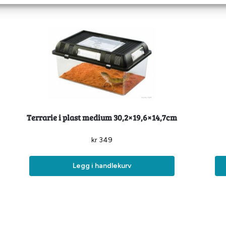
Terrarie i plast medium 30,2×19,6×14,7cm
kr
349
Legg i handlekurv