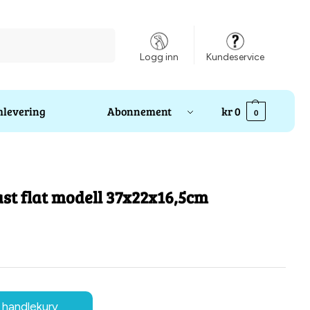
Søk
Logg inn
Kundeservice
levering
Abonnement
kr
0
0
last flat modell 37x22x16,5cm
 handlekurv