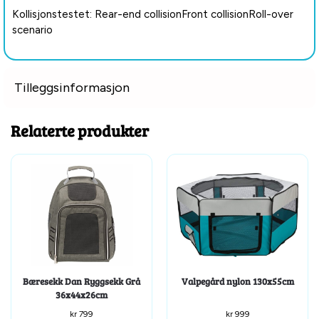
Kollisjonstestet: Rear-end collisionFront collisionRoll-over
scenario
Tilleggsinformasjon
Relaterte produkter
Bæresekk Dan Ryggsekk Grå
Valpegård nylon 130x55cm
36x44x26cm
kr
799
kr
999