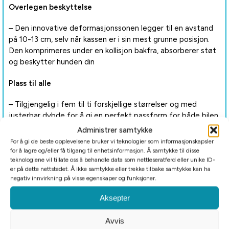
Overlegen beskyttelse
– Den innovative deformasjonssonen legger til en avstand
på 10-13 cm, selv når kassen er i sin mest grunne posisjon.
Den komprimeres under en kollisjon bakfra, absorberer støt
og beskytter hunden din
Plass til alle
– Tilgjengelig i fem til ti forskjellige størrelser og med
justerbar dybde for å gi en perfekt passform for både bilen
din og hunden din
Administrer samtykke
For å gi de beste opplevelsene bruker vi teknologier som informasjonskapsler
Gassdempet dør som åpnes mykt
for å lagre og/eller få tilgang til enhetsinformasjon. Å samtykke til disse
teknologiene vil tillate oss å behandle data som nettleseratferd eller unike ID-
– Dørens gassdempingsmekanisme sikrer en skånsom åpning
er på dette nettstedet. Å ikke samtykke eller trekke tilbake samtykke kan ha
negativ innvirkning på visse egenskaper og funksjoner.
og lukking, noe som forbedrer dine daglige interaksjoner
Aksepter
Innebygd lås
Avvis
– Kassen har innebygd lås for ekstra sikkerhet