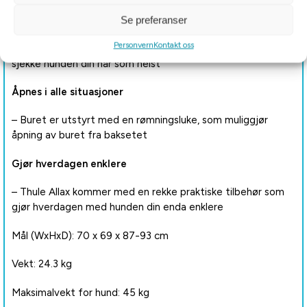
Se preferanser
Utmerket inn- og utsyn
Personvern
Kontakt oss
– Vinduet og åpningene i buret gjør det enkelt for deg å
sjekke hunden din når som helst
Åpnes i alle situasjoner
– Buret er utstyrt med en rømningsluke, som muliggjør
åpning av buret fra baksetet
Gjør hverdagen enklere
– Thule Allax kommer med en rekke praktiske tilbehør som
gjør hverdagen med hunden din enda enklere
Mål (WxHxD): 70 x 69 x 87-93 cm
Vekt: 24.3 kg
Maksimalvekt for hund: 45 kg