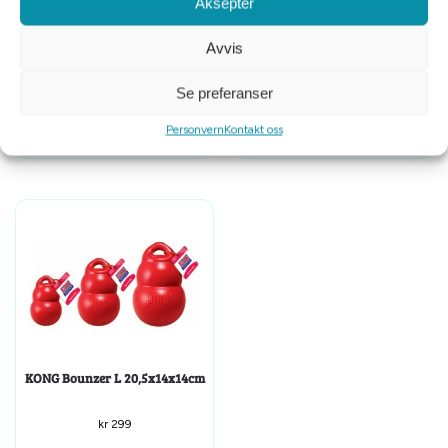
Aksepter
Avvis
KONG Extreme Svart XL 13x9cm
Starmark Foam Ball gul L 9,5cm
Se preferanser
kr
329
kr
129
Personvern
Kontakt oss
KONG Bounzer L 20,5x14x14cm
kr
299