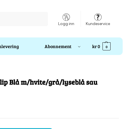
Søk
Logg inn
Kundeservice
levering
Abonnement
kr
0
0
ip Blå m/hvite/grå/lyseblå sau