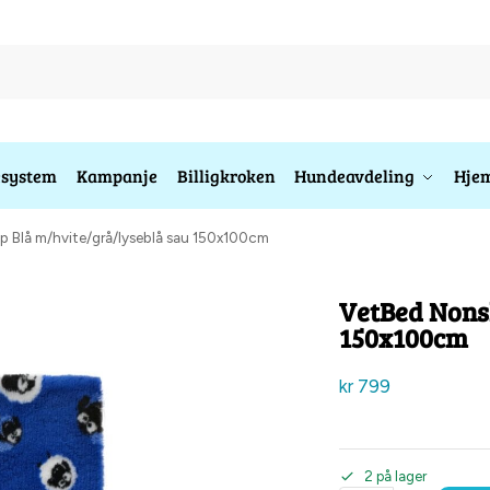
esystem
Kampanje
Billigkroken
Hundeavdeling
Hjem
p Blå m/hvite/grå/lyseblå sau 150x100cm
VetBed Nonsl
150x100cm
kr
799
2 på lager