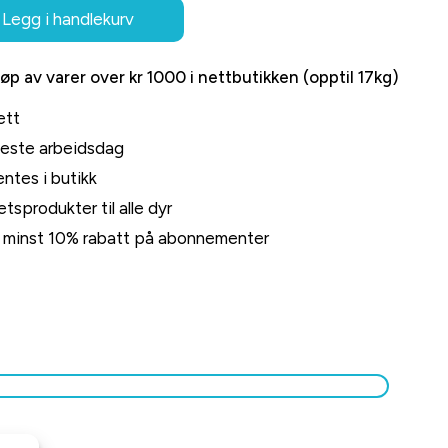
Legg i handlekurv
jøp av varer over kr 1000 i nettbutikken (opptil 17kg)
ett
neste arbeidsdag
ntes i butikk
tsprodukter til alle dyr
rt minst 10% rabatt på abonnementer