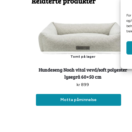
Relaterte produkter
For
og/
beh
tre
Tomt på lager
Hundeseng Noah vital vevd/soft polyester
lysegrå 60×50 cm
kr
899
Motta påminnelse