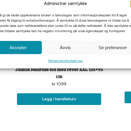
Administrer samtykke
 å gi de beste opplevelsene bruker vi teknologier som informasjonskapsler for å lagre
eller få tilgang til enhetsinformasjon. Å samtykke til disse teknologiene vil tillate oss å
andle data som nettleseratferd eller unike ID-er på dette nettstedet. Å ikke samtykke e
kke tilbake samtykke kan ha negativ innvirkning på visse egenskaper og funksjoner.
Aksepter
Avvis
Se preferanser
Personvern
Kontakt oss
Juunik Madrass blå med rever XXL 135×95
cm
kr
1099
Legg i handlekurv