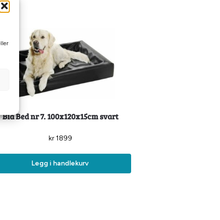
ller
Bia Bed nr 7. 100x120x15cm svart
kr
1899
Legg i handlekurv