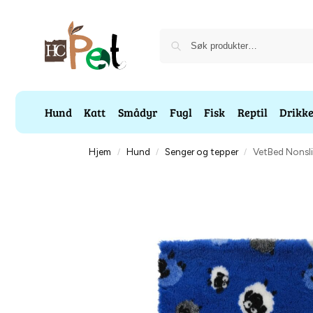
Hund
Katt
Smådyr
Fugl
Fisk
Reptil
Drikk
Hjem
Hund
Senger og tepper
VetBed Nonsli
/
/
/