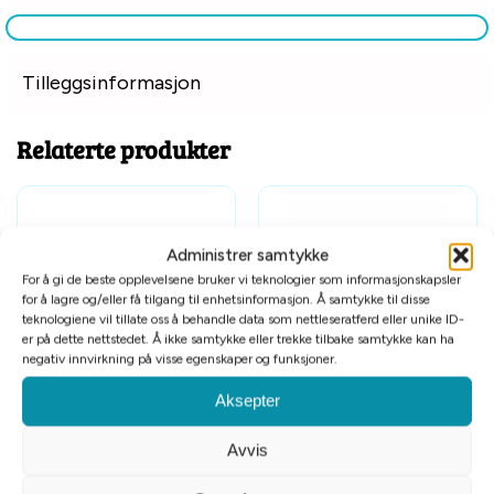
Tilleggsinformasjon
Relaterte produkter
Administrer samtykke
For å gi de beste opplevelsene bruker vi teknologier som informasjonskapsler
for å lagre og/eller få tilgang til enhetsinformasjon. Å samtykke til disse
teknologiene vil tillate oss å behandle data som nettleseratferd eller unike ID-
er på dette nettstedet. Å ikke samtykke eller trekke tilbake samtykke kan ha
Tomt på lager
Tomt på lager
negativ innvirkning på visse egenskaper og funksjoner.
Hundeseng Noah vital vevd/soft
Harvey madrass 100×70 cm
Aksepter
polyester lysegrå 60×50 cm
kr
899
kr
1299
Avvis