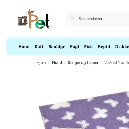
Hund
Katt
Smådyr
Fugl
Fisk
Reptil
Drikk
Hjem
Hund
Senger og tepper
VetBed Nonsli
/
/
/