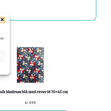
ller
nik Madrass blå med rever M 70×45 cm
kr
499