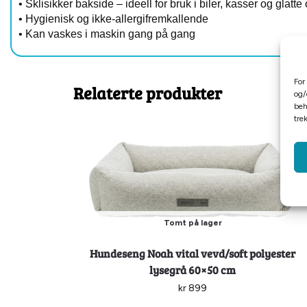
• Sklisikker bakside – ideell for bruk i biler, kasser og glatte 
• Hygienisk og ikke-allergifremkallende
• Kan vaskes i maskin gang på gang
For
Relaterte produkter
og/
beh
tre
Tomt på lager
Hundeseng Noah vital vevd/soft polyester
lysegrå 60×50 cm
kr
899