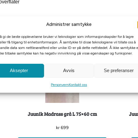
overflater
Administrer samtykke
 å gi de beste opplevelsene bruker vi teknologier som informasjonskapsler for å lagre
eller få tilgang til enhetsinformasjon. Å samtykke til disse teknologiene vil tillate oss å
andle data som nettleseratferd eller unike ID-er på dette nettstedet. Å ikke samtykke e
kke tilbake samtykke kan ha negativ innvirkning på visse egenskaper og funksjoner.
Aksepter
Avvis
Se preferanser
Personvern
Kontakt oss
Juunik Madrass grå L 75×60 cm
Juu
kr
699