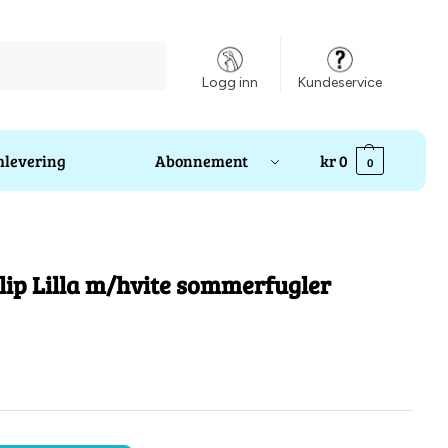
Søk
Logg inn
Kundeservice
levering
Abonnement
kr
0
0
ip Lilla m/hvite sommerfugler