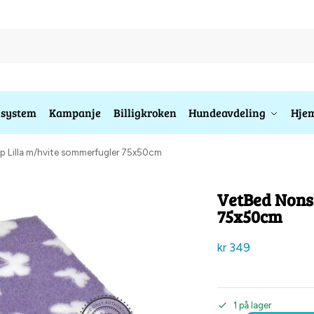
esystem
Kampanje
Billigkroken
Hundeavdeling
Hjem
p Lilla m/hvite sommerfugler 75x50cm
VetBed Nonsl
75x50cm
kr
349
1 på lager