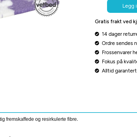
Legg i
Gratis frakt ved k
14 dager returr
Ordre sendes 
Frossenvarer he
Fokus på kvalite
Alltid garante
g fremskaffede og resirkulerte fibre.