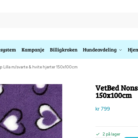
esystem
Kampanje
Billigkroken
Hundeavdeling
Hjem
p Lilla m/svarte & hvite hjerter 150x100cm
VetBed Nonsl
150x100cm
kr
799
2 på lager