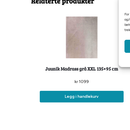
Relaterte produkter
For
og/
beh
tre
Juunik Madrass grå XXL 135×95 cm
kr
1099
Legg i handlekurv