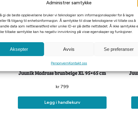
Administrer samtykke
 å gi de beste opplevelsene bruker vi teknologier som informasjonskapsler for å lagre
eller få tilgang til enhetsinformasjon. Å samtykke til disse teknologiene vil tillate oss å
andle data som nettleseratferd eller unike ID-er på dette nettstedet. Å ikke samtykke e
kke tilbake samtykke kan ha negativ innvirkning på visse egenskaper og funksjoner.
Aksepter
Avvis
Se preferanser
Personvern
Kontakt oss
Juunik Madrass brunbeige XL 95×65 cm
Juu
kr
799
Legg i handlekurv