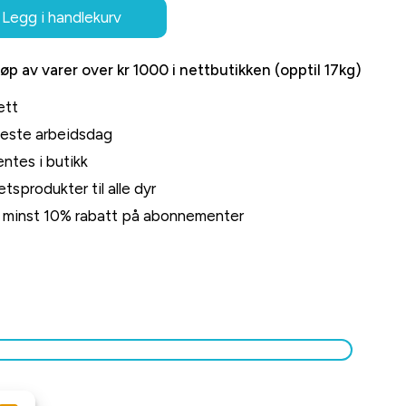
Legg i handlekurv
jøp av varer over kr 1000 i nettbutikken (opptil 17kg)
ett
neste arbeidsdag
ntes i butikk
tsprodukter til alle dyr
rt minst 10% rabatt på abonnementer