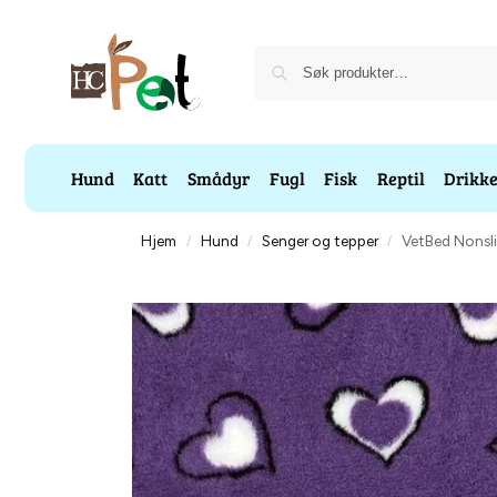
Hund
Katt
Smådyr
Fugl
Fisk
Reptil
Drikk
Hjem
Hund
Senger og tepper
VetBed Nonsli
/
/
/