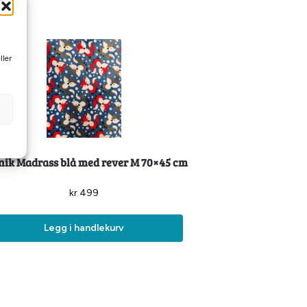
ller
nik Madrass blå med rever M 70×45 cm
kr
499
Legg i handlekurv