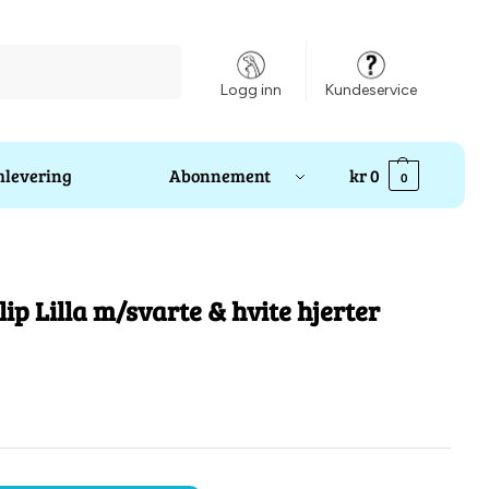
Søk
Logg inn
Kundeservice
levering
Abonnement
kr
0
0
ip Lilla m/svarte & hvite hjerter