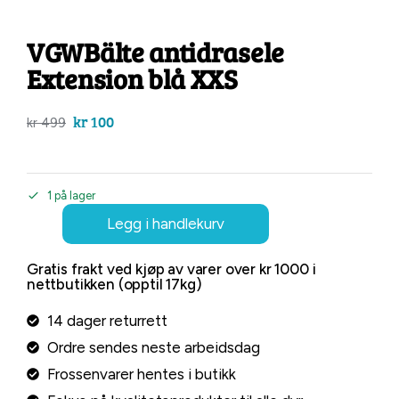
VGWBälte antidrasele
Extension blå XXS
kr
100
kr
499
1 på lager
Legg i handlekurv
Gratis frakt ved kjøp av varer over kr 1000 i
nettbutikken (opptil 17kg)
14 dager returrett
Ordre sendes neste arbeidsdag
Frossenvarer hentes i butikk