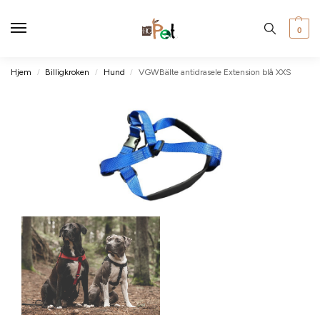
0
Hjem
Billigkroken
Hund
VGWBälte antidrasele Extension blå XXS
/
/
/