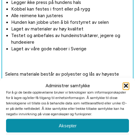
Legger ikke press på hundens hals
Kobbel kan festes i front eller på rygg
Alle reimene kan justeres
Hunden kan jobbe uten å bli forstyrret av selen
Laget av materialer av høy kvalitet
Testet og anbefales av hundeinstruktører, jegere og
hundeeiere
Laget av våre gode naboer i Sverige
Selens materiale består av polyester og lås av høyeste
kvalitet. Ringene er nikkelfrie. Det er brukt forzinket stål for
Administrer samtykke
å unngå allergiske reaksjoner. Kan vaskes på 40 grader,
For å gi de beste opplevelsene bruker vi teknologier som informasjonskapsler
gjerne i vaskepose. Må ikke tørkes i tørketrommel.
for å lagre og/eller få tilgang til enhetsinformasjon. Å samtykke til disse
teknologiene vil tillate oss å behandle data som nettleseratferd eller unike ID-
Selen kommer i følgende størrelser:
er på dette nettstedet. Å ikke samtykke eller trekke tilbake samtykke kan ha
negativ innvirkning på visse egenskaper og funksjoner.
XXS: <37 cm
Aksepter
XS: 38 – 46 cm brystomfang
S: 47 – 55 cm brystomfang