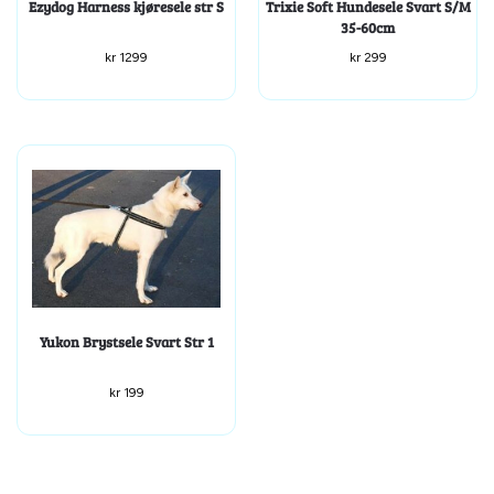
Ezydog Harness kjøresele str S
Trixie Soft Hundesele Svart S/M
35-60cm
kr
1299
kr
299
Yukon Brystsele Svart Str 1
kr
199