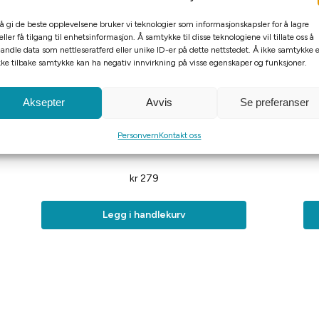
 å gi de beste opplevelsene bruker vi teknologier som informasjonskapsler for å lagre
eller få tilgang til enhetsinformasjon. Å samtykke til disse teknologiene vil tillate oss å
andle data som nettleseratferd eller unike ID-er på dette nettstedet. Å ikke samtykke e
kke tilbake samtykke kan ha negativ innvirkning på visse egenskaper og funksjoner.
Aksepter
Avvis
Se preferanser
Personvern
Kontakt oss
Hundesko par str large
kr
279
Legg i handlekurv