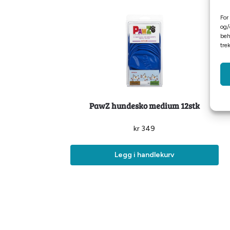
For
og/
beh
tre
PawZ hundesko medium 12stk
kr
349
Legg i handlekurv