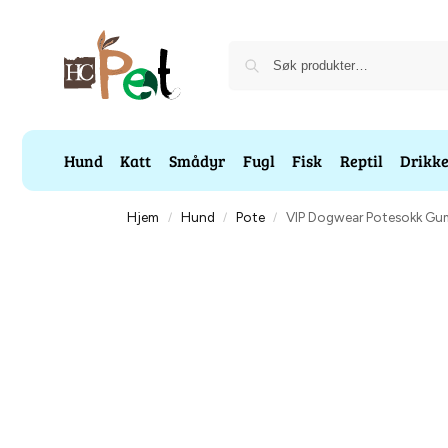
Hund
Katt
Smådyr
Fugl
Fisk
Reptil
Drikk
Hjem
Hund
Pote
VIP Dogwear Potesokk Gu
/
/
/