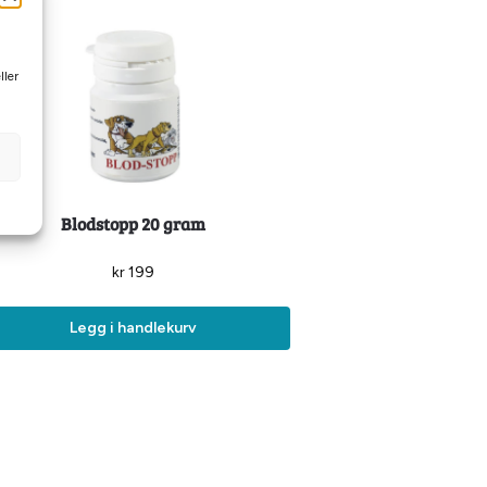
ller
Blodstopp 20 gram
kr
199
Legg i handlekurv