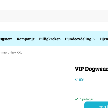
esystem
Kampanje
Billigkroken
Hundeavdeling
Hjem
mmiert Høy XXL
VIP Dogwear
kr
89
1 på lager
Legg i