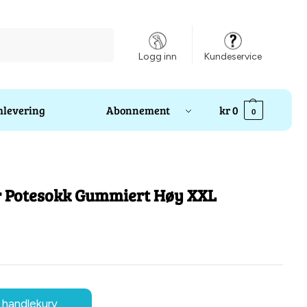
Søk
Logg inn
Kundeservice
levering
Abonnement
kr
0
0
 Potesokk Gummiert Høy XXL
 handlekurv