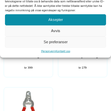
teknologiene vil tillate oss å behandle data som nettleseratferd eller unike ID-
Relaterte produkter
er på dette nettstedet. Å ikke samtykke eller trekke tilbake samtykke kan ha
negativ innvirkning på visse egenskaper og funksjoner.
Aksepter
Avvis
Se preferanser
Personvern
Kontakt oss
PawZ hundesko xlarge 12stk
Hundesko par str large
kr
399
kr
279