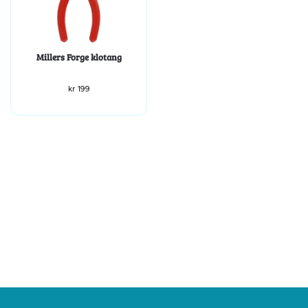
Millers Forge klotang
kr
199