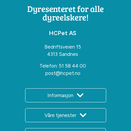
Dyresenteret for alle
dyreelskere!
HCPet AS
Bedriftsveien 15
4313 Sandnes
Telefon:
51 58 44 00
post@hcpet.no
Informasjon
Våre tjenester