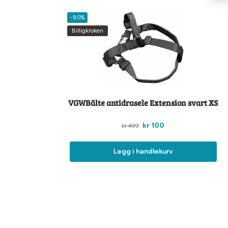
-80%
Billigkroken
VGWBälte antidrasele Extension svart XS
kr
100
kr
499
Legg i handlekurv