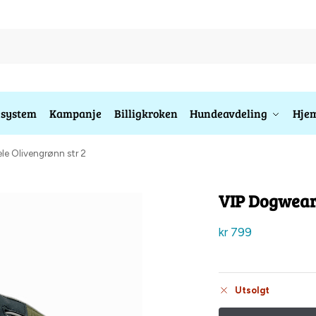
esystem
Kampanje
Billigkroken
Hundeavdeling
Hjem
le Olivengrønn str 2
VIP Dogwear 
kr
799
Utsolgt