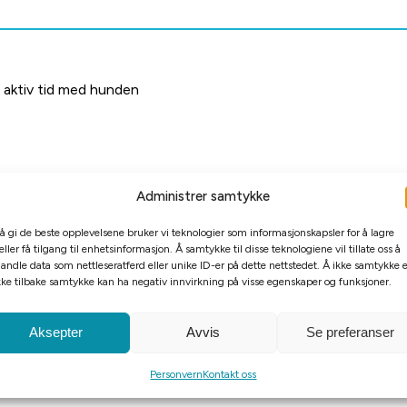
g aktiv tid med hunden
Administrer samtykke
 å gi de beste opplevelsene bruker vi teknologier som informasjonskapsler for å lagre
eller få tilgang til enhetsinformasjon. Å samtykke til disse teknologiene vil tillate oss å
andle data som nettleseratferd eller unike ID-er på dette nettstedet. Å ikke samtykke e
kke tilbake samtykke kan ha negativ innvirkning på visse egenskaper og funksjoner.
Aksepter
Avvis
Se preferanser
Personvern
Kontakt oss