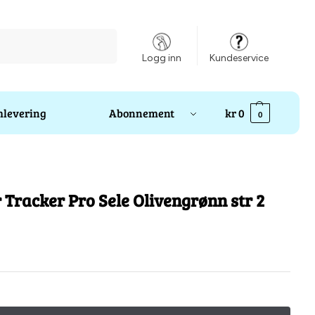
Søk
Logg inn
Kundeservice
levering
Abonnement
kr
0
0
Tracker Pro Sele Olivengrønn str 2