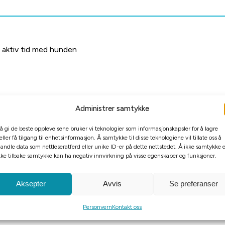
g aktiv tid med hunden
Administrer samtykke
 å gi de beste opplevelsene bruker vi teknologier som informasjonskapsler for å lagre
eller få tilgang til enhetsinformasjon. Å samtykke til disse teknologiene vil tillate oss å
andle data som nettleseratferd eller unike ID-er på dette nettstedet. Å ikke samtykke e
kke tilbake samtykke kan ha negativ innvirkning på visse egenskaper og funksjoner.
Aksepter
Avvis
Se preferanser
Personvern
Kontakt oss