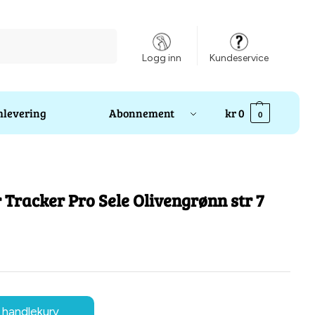
Søk
Logg inn
Kundeservice
levering
Abonnement
kr
0
0
Tracker Pro Sele Olivengrønn str 7
 handlekurv