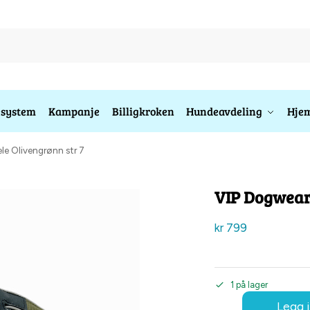
esystem
Kampanje
Billigkroken
Hundeavdeling
Hjem
le Olivengrønn str 7
VIP Dogwear 
kr
799
1 på lager
Legg i