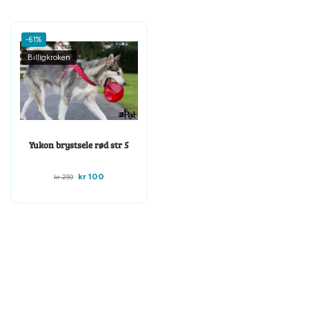
-61%
Billigkroken
Yukon brystsele rød str 5
kr
100
kr
259