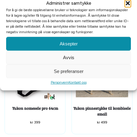
Størrelse: XS-XL
Administrer samtykke
For å gi de beste opplevelsene bruker vi teknologier som informasjonskapsler
for å lagre og/eller få tilgang til enhetsinformasjon. Å samtykke til disse
teknologiene vil tillate oss å behandle data som nettleseratferd eller unike ID-
Tilleggsinformasjon
er på dette nettstedet. Å ikke samtykke eller trekke tilbake samtykke kan ha
negativ innvirkning på visse egenskaper og funksjoner.
Relaterte produkter
Aksepter
Avvis
Se preferanser
Personvern
Kontakt oss
Yukon nomesele pro 64cm
Yukon pinnestykke til kombisele
small
kr
399
kr
499