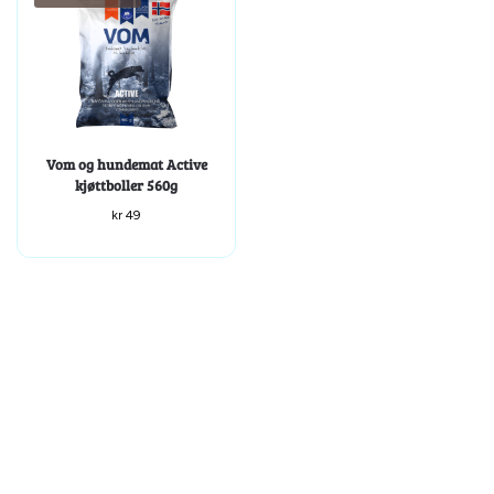
Vom og hundemat Active
kjøttboller 560g
kr
49