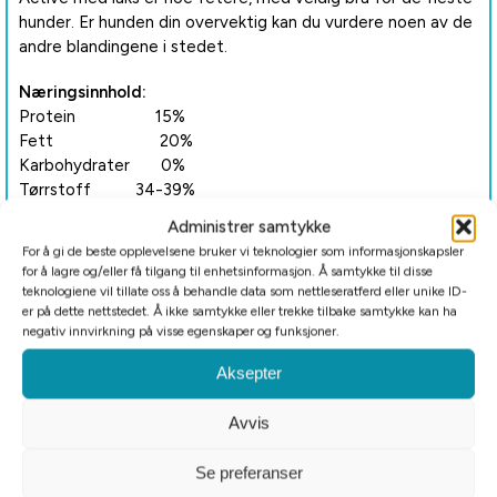
hunder. Er hunden din overvektig kan du vurdere noen av de
andre blandingene i stedet.
Næringsinnhold:
Protein 15%
Fett 20%
Karbohydrater 0%
Tørrstoff 34-39%
Aske 5%
Administrer samtykke
Kalsium 0,9%
For å gi de beste opplevelsene bruker vi teknologier som informasjonskapsler
Fosfor 0,6%
for å lagre og/eller få tilgang til enhetsinformasjon. Å samtykke til disse
OE* 2400 kcal/kg
teknologiene vil tillate oss å behandle data som nettleseratferd eller unike ID-
OE* fra fett 75%
er på dette nettstedet. Å ikke samtykke eller trekke tilbake samtykke kan ha
negativ innvirkning på visse egenskaper og funksjoner.
OE* fra protein 25%
Aksepter
Fôret må oppbevares i dypfrys (-18%) og skal ikke kokes
eller stekes.
Avvis
Pølser er holdbare i 2-3 dager i kjøleskap. Husk god hygiene.
Se preferanser