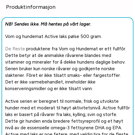
Produktinformasjon
NB! Sendes ikke. Må hentes på vårt lager.
Vom og hundemat Active laks pølse 500 gram.
De fleste
produktene fra Vom og Hundemat er ett fullfôr.
Dette betyr at de animalske råvarene blandes med
vitaminer og mineraler for å dekke hundens daglige behov
.
Serien bruker kun norske råvarer og godkjente norske
slakterier. Fôret er ikke tilsatt smaks- eller fargestoffer.
Det er ikke varmebehandlet, inneholder ikke
konserveringsmidler og er ikke tilsatt vann.
Active serien er beregnet til normale, frisk og utvokste
hunder med et moderat til høyt aktivitetsnivå. Active fullfôr
laks er basert på råvarer fra laks, kylling, svin og storfe.
Dette gir hunden enda bredere fettsyreprofil og et høyt
nivå av de essensielle omega-3 fettsyrene DHA og EPA.
Active med laks er noe fetere, med veldig bra for de fleste