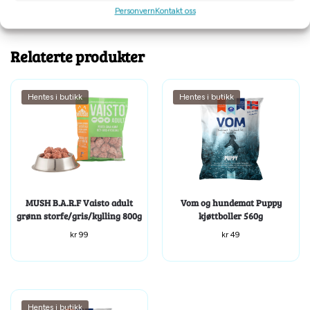
Personvern
Kontakt oss
Tilleggsinformasjon
Relaterte produkter
Hentes i butikk
Hentes i butikk
MUSH B.A.R.F Vaisto adult
Vom og hundemat Puppy
grønn storfe/gris/kylling 800g
kjøttboller 560g
kr
99
kr
49
Hentes i butikk