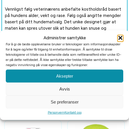
Vennligst følg veterinærens anbefalte kostholdsråd basert
på hundens alder, vekt og rase.
Følg også angitte mengder
basert på ditt hundematvalg.
Det unike designet gjør at
maten kan spres utover slik at hunden kan snuse og
utforske.
Administrer samtykke
For å gi de beste opplevelsene bruker vi teknologier som informasjonskapsler
Bredde: 25cm
for å lagre og/eller få tilgang til enhetsinformasjon. Å samtykke til disse
teknologiene vil tillate oss å behandle data som nettleseratferd eller unike ID-
Dybde: 25cm
er på dette nettstedet. Å ikke samtykke eller trekke tilbake samtykke kan ha
negativ innvirkning på visse egenskaper og funksjoner.
Høyde: 2,5cm
Aksepter
Avvis
Tilleggsinformasjon
Se preferanser
Relaterte produkter
Personvern
Kontakt oss