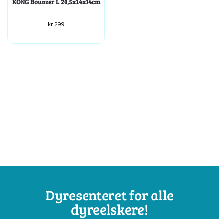
KONG Bounzer L 20,5x14x14cm
kr
299
Dyresenteret for alle
dyreelskere!