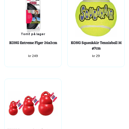
Tomt på lager
KONG Extreme Flyer 26x2cm
KONG SqueakAir Tennisball M
ø7cm
kr
249
kr
29