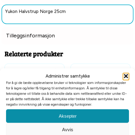
Yukon Halvstrup Norge 25cm
Tilleggsinformasjon
Relaterte produkter
Administrer samtykke
For å gi de beste opplevelsene bruker vi teknologier som informasjonskapsler
for å lagre og/eller få tilgang til enhetsinformasjon. Å samtykke til disse
teknologiene vil tillate oss å behandle data som nettleseratferd eller unike ID-
er på dette nettstedet. Å ikke samtykke eller trekke tilbake samtykke kan ha
negativ innvirkning på visse egenskaper og funksjoner.
Aksepter
Alac halsbånd lær rødbrun
Alac halsbånd lær svart
18mmx40cm
40mmx55cm
Avvis
kr
109
kr
399