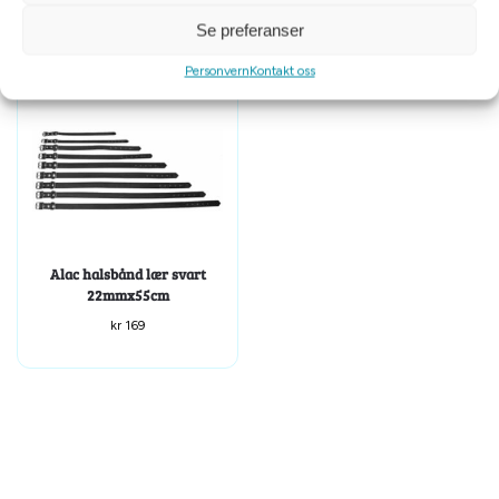
Se preferanser
Personvern
Kontakt oss
Alac halsbånd lær svart
22mmx55cm
kr
169