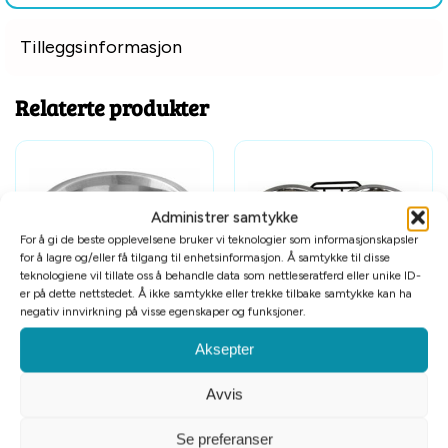
Tilleggsinformasjon
Relaterte produkter
Administrer samtykke
For å gi de beste opplevelsene bruker vi teknologier som informasjonskapsler
for å lagre og/eller få tilgang til enhetsinformasjon. Å samtykke til disse
teknologiene vil tillate oss å behandle data som nettleseratferd eller unike ID-
er på dette nettstedet. Å ikke samtykke eller trekke tilbake samtykke kan ha
negativ innvirkning på visse egenskaper og funksjoner.
Hundeskål rustfri 1,7L 19cm
Matbar rustfri skåler 2×0,43L
ø11,5cm
Aksepter
kr
69
kr
129
Avvis
Se preferanser