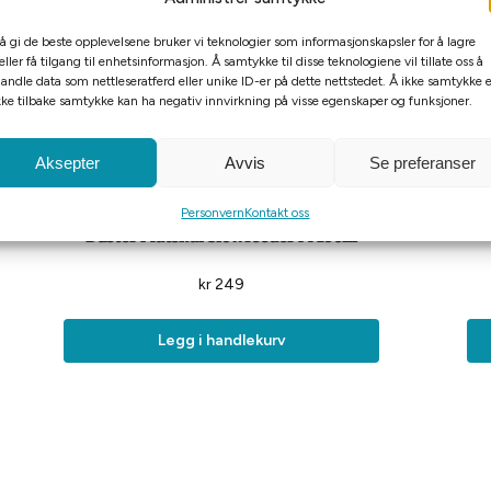
 å gi de beste opplevelsene bruker vi teknologier som informasjonskapsler for å lagre
eller få tilgang til enhetsinformasjon. Å samtykke til disse teknologiene vil tillate oss å
andle data som nettleseratferd eller unike ID-er på dette nettstedet. Å ikke samtykke e
kke tilbake samtykke kan ha negativ innvirkning på visse egenskaper og funksjoner.
Aksepter
Avvis
Se preferanser
Personvern
Kontakt oss
Buster Matskål Slowfeeder M 18cm
kr
249
Legg i handlekurv