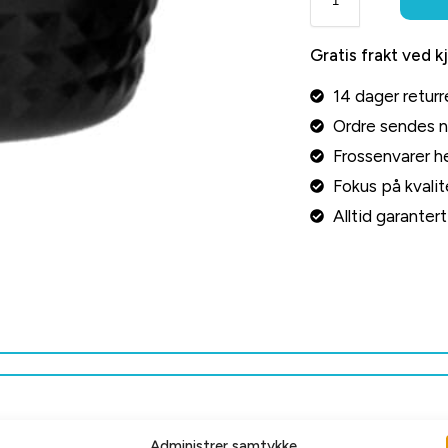
Gratis frakt ved k
14 dager returr
Ordre sendes 
Frossenvarer he
Fokus på kvalite
Alltid garante
Administrer samtykke