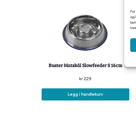
For
og/
beh
tre
Buster Matskål Slowfeeder S 16cm
kr
229
Legg i handlekurv