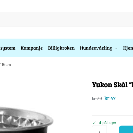
esystem
Kampanje
Billigkroken
Hundeavdeling
Hjem
” 16cm
Yukon Skål 
kr
47
kr
79
4 på lager