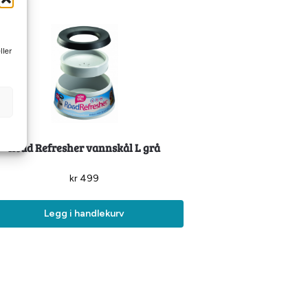
ller
Road Refresher vannskål L grå
kr
499
Legg i handlekurv