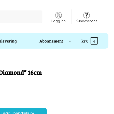
Søk
Logg inn
Kundeservice
levering
Abonnement
kr
0
0
“Diamond” 16cm
Legg i handlekurv