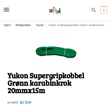
0
Hjem
Billigkroken
Hund
Yukon Supergripkobbel Grønn karabinkrok 20mmx15m
/
/
/
Yukon Supergripkobbel
Grønn karabinkrok
20mmx15m
kr
519
kr
649