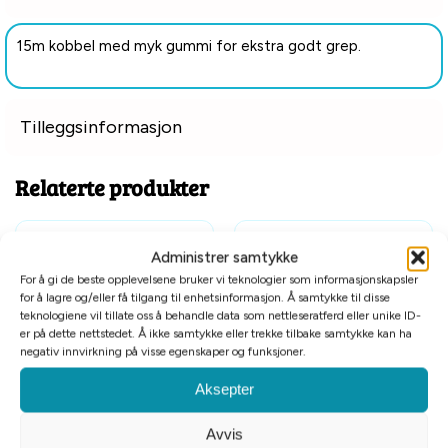
15m kobbel med myk gummi for ekstra godt grep.
Tilleggsinformasjon
Relaterte produkter
Administrer samtykke
For å gi de beste opplevelsene bruker vi teknologier som informasjonskapsler
for å lagre og/eller få tilgang til enhetsinformasjon. Å samtykke til disse
teknologiene vil tillate oss å behandle data som nettleseratferd eller unike ID-
er på dette nettstedet. Å ikke samtykke eller trekke tilbake samtykke kan ha
negativ innvirkning på visse egenskaper og funksjoner.
Tomt på lager
Aksepter
Alac sporline nylon orange
Alac sporline antigli svart med
m/refleks 6mmx15m
refleks 20mmx15m
Avvis
kr
399
kr
699