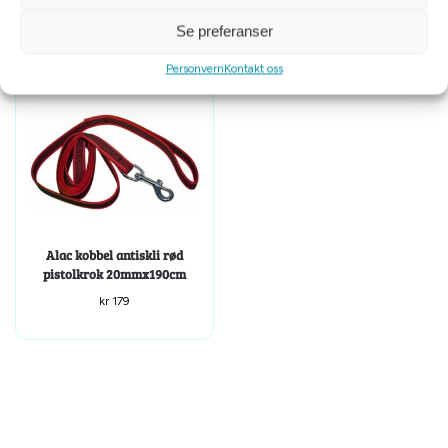
Se preferanser
Personvern
Kontakt oss
Alac kobbel antiskli rød
pistolkrok 20mmx190cm
kr
179