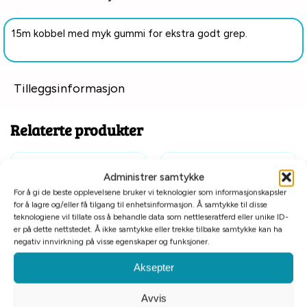
15m kobbel med myk gummi for ekstra godt grep.
Tilleggsinformasjon
Relaterte produkter
Administrer samtykke
For å gi de beste opplevelsene bruker vi teknologier som informasjonskapsler
for å lagre og/eller få tilgang til enhetsinformasjon. Å samtykke til disse
teknologiene vil tillate oss å behandle data som nettleseratferd eller unike ID-
er på dette nettstedet. Å ikke samtykke eller trekke tilbake samtykke kan ha
negativ innvirkning på visse egenskaper og funksjoner.
Tomt på lager
Aksepter
Alac sporline nylon oransje
Alac sporline nylon gul
8mmx15m
m/refleks 4mmx15m
Avvis
kr
299
kr
349