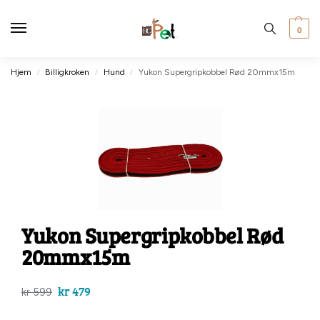
0
Hjem
Billigkroken
Hund
Yukon Supergripkobbel Rød 20mmx15m
/
/
/
Yukon Supergripkobbel Rød
20mmx15m
kr
479
kr
599