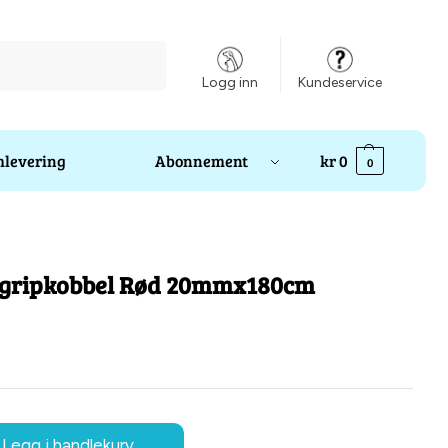
Søk
Logg inn
Kundeservice
levering
Abonnement
kr
0
0
rgripkobbel Rød 20mmx180cm
Legg i handlekurv