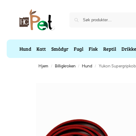
Hund
Katt
Smådyr
Fugl
Fisk
Reptil
Drikk
Hjem
Billigkroken
Hund
Yukon Supergripko
/
/
/