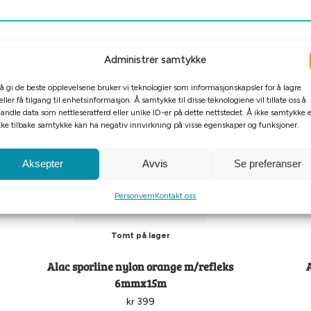
Administrer samtykke
 å gi de beste opplevelsene bruker vi teknologier som informasjonskapsler for å lagre
eller få tilgang til enhetsinformasjon. Å samtykke til disse teknologiene vil tillate oss å
andle data som nettleseratferd eller unike ID-er på dette nettstedet. Å ikke samtykke e
kke tilbake samtykke kan ha negativ innvirkning på visse egenskaper og funksjoner.
Aksepter
Avvis
Se preferanser
Personvern
Kontakt oss
Tomt på lager
Alac sporline nylon orange m/refleks
6mmx15m
kr
399