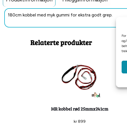
180cm kobbel med myk gummi for ekstra godt grep.
For
Relaterte produkter
og/
beh
tre
MR kobbel rød 25mmx241cm
kr
899