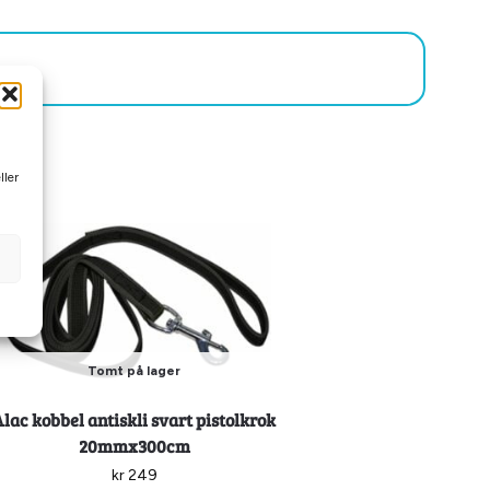
ller
Tomt på lager
Alac kobbel antiskli svart pistolkrok
20mmx300cm
kr
249