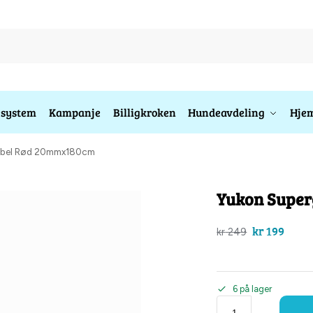
esystem
Kampanje
Billigkroken
Hundeavdeling
Hjem
bbel Rød 20mmx180cm
Yukon Supe
kr
199
kr
249
6 på lager