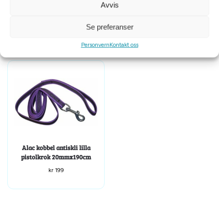
Avvis
m/refleks 6mmx15m
kr
899
kr
399
Se preferanser
Personvern
Kontakt oss
Alac kobbel antiskli lilla
pistolkrok 20mmx190cm
kr
199