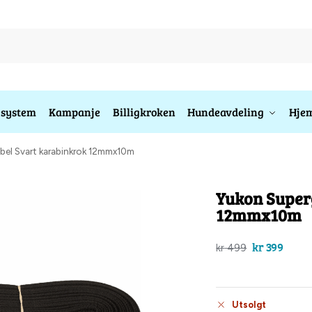
esystem
Kampanje
Billigkroken
Hundeavdeling
Hjem
bel Svart karabinkrok 12mmx10m
Yukon Super
12mmx10m
kr
399
kr
499
Utsolgt