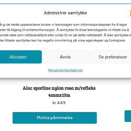
Administrer samtykke
 å gi de beste opplevelsene bruker vi teknologier som informasjonskapsler for å lagre
eller få tilgang til enhetsinformasjon. Å samtykke til disse teknologiene vil tillate oss å
andle data som nettleseratferd eller unike ID-er på dette nettstedet. Å ikke samtykke e
kke tilbake samtykke kan ha negativ innvirkning på visse egenskaper og funksjoner.
Aksepter
Avvis
Se preferanser
Personvern
Kontakt oss
Tomt på lager
Alac sporline nylon rosa m/refleks
4mmx15m
kr
449
Motta påminnelse