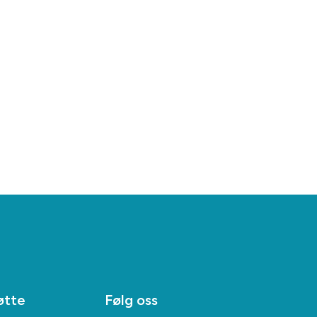
øtte
Følg oss