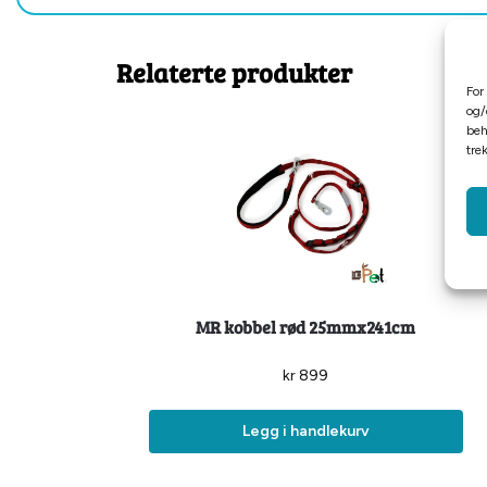
Relaterte produkter
For
og/
beh
tre
MR kobbel rød 25mmx241cm
kr
899
Legg i handlekurv