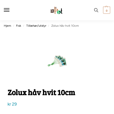
0
Hjem
Fisk
Tilbehør/utstyr
Zolux håv hvit 10cm
/
/
/
Zolux håv hvit 10cm
kr
29