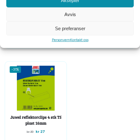
Aksepter
Avvis
JBL Proaquatest easy 7 in 1
Arcadia reflektorclips 2 stk T5
plast
Se preferanser
kr
349
kr
69
Personvern
Kontakt oss
-31%
Juwel reflektorclips 4 stk T5
plast 16mm
kr
27
kr
39