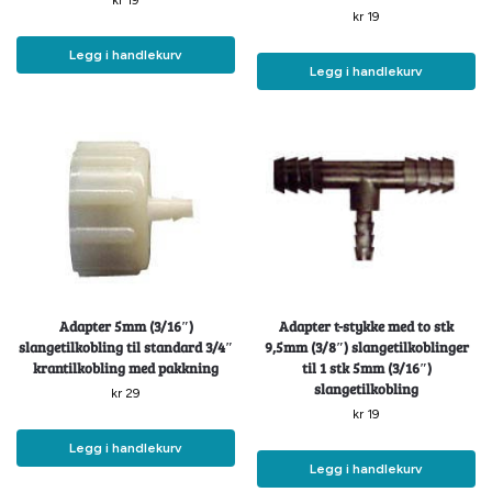
kr
19
kr
19
Legg i handlekurv
Legg i handlekurv
Adapter 5mm (3/16″)
Adapter t-stykke med to stk
slangetilkobling til standard 3/4″
9,5mm (3/8″) slangetilkoblinger
krantilkobling med pakkning
til 1 stk 5mm (3/16″)
slangetilkobling
kr
29
kr
19
Legg i handlekurv
Legg i handlekurv