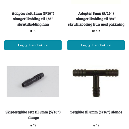
Adapter rett 5mm (3/16″)
Adapter 8mm (5/16″)
slangetilkobling til 1/8″
slangetilkobling til 3/4″
skrutilkobling han
skrutilkobling hun med pakkning
kr
19
kr
49
Legg i handlekurv
Legg i handlekurv
Skjøtestykke rett til 8mm (5/16″)
T-stykke til 8mm (5/16″) slange
slange
kr
19
kr
19