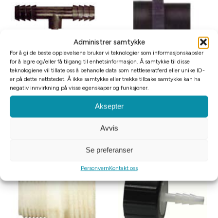
Administrer samtykke
For å gi de beste opplevelsene bruker vi teknologier som informasjonskapsler
Tomt på lager
for å lagre og/eller få tilgang til enhetsinformasjon. Å samtykke til disse
teknologiene vil tillate oss å behandle data som nettleseratferd eller unike ID-
Adapter t-stykke med to stk 8mm
er på dette nettstedet. Å ikke samtykke eller trekke tilbake samtykke kan ha
Adapter 1/2″ skrutilkobling hun
negativ innvirkning på visse egenskaper og funksjoner.
(5/16″) slangetilkoblinger til 1 stk
til 3/4″ skrutilkobling hun
5mm (3/16″) slangetilkobling
kr
69
Aksepter
kr
19
Avvis
Legg i handlekurv
Motta påminnelse
Se preferanser
Personvern
Kontakt oss