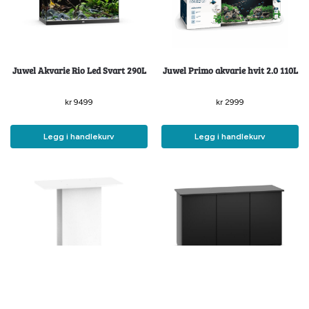
Juwel Akvarie Rio Led Svart 290L
Juwel Primo akvarie hvit 2.0 110L
kr
9499
kr
2999
Legg i handlekurv
Legg i handlekurv
Juwel Bord 60/50SB hvit til Primo
Juwel Kabinett/møbel SBX til Rio