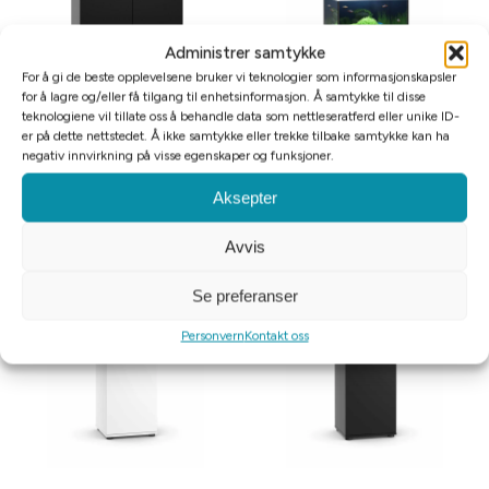
Administrer samtykke
For å gi de beste opplevelsene bruker vi teknologier som informasjonskapsler
for å lagre og/eller få tilgang til enhetsinformasjon. Å samtykke til disse
teknologiene vil tillate oss å behandle data som nettleseratferd eller unike ID-
er på dette nettstedet. Å ikke samtykke eller trekke tilbake samtykke kan ha
Juwel Kabinett SBX svart til Rio
Juwel Akvarium Vio Cube hvit
negativ innvirkning på visse egenskaper og funksjoner.
125/Primo 110
54L 41x36x47cm
Aksepter
kr
2199
kr
2799
Avvis
Legg i handlekurv
Legg i handlekurv
Se preferanser
Personvern
Kontakt oss