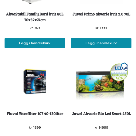
AkvaStabil Family Bord hvit 80L
Juwel Primo akvarie hvit 2.0 70L
70x32x74cm
kr
949
kr
1999
Legg i handlekurv
Legg i handlekurv
Fluval Ytterfilter 107 40-130liter
Juwel Akvarie Rio Led Svart 450L
kr
1899
kr
14999