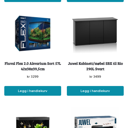
Fluval Flex 2.0 Akvarium Sort 57L
Juwel Kabinett/møbel SBX til Rio
42x38x39,5cm
290L Svart
kr
3299
kr
3499
Legg i handlekurv
Legg i handlekurv