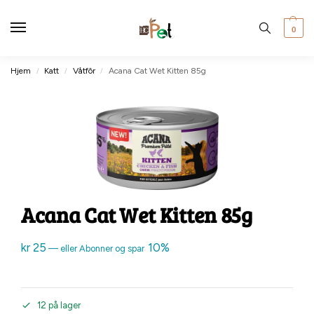
0
Hjem
Katt
Våtfôr
Acana Cat Wet Kitten 85g
/
/
/
Acana Cat Wet Kitten 85g
kr
25
10%
—
eller Abonner og spar
12 på lager