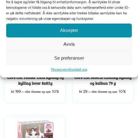
for å lagre og/eller få tilgang til enhetsinformasjon. Å samtykke til disse
teknologiene vil tillate oss å behandle data som nettleseratferd eller unike ID-
Relaterte produkter
er på dette nettstedet. Å ikke samtykke eller trekke tilbake samtykke kan ha
negativ innvirkning på visse egenskaper og funksjoner.
Aksepter
Avvis
Se preferanser
Personvern
Kontakt oss
Core Cat Tender Cuts kylling og
Core Cat Selects Chunky kylling
kylling lever 8x85g
og kalkun 79 g
kr
199
10%
kr
29
10%
—
eller Abonner og spar
—
eller Abonner og spar