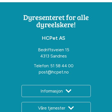
Dyresenteret for alle
dyreelskere!
HCPet AS
Bedriftsveien 15
4313 Sandnes
Telefon:
51 58 44 00
post@hcpet.no
Informasjon
Våre tjenester