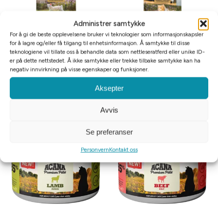
Administrer samtykke
For å gi de beste opplevelsene bruker vi teknologier som informasjonskapsler
for å lagre og/eller få tilgang til enhetsinformasjon. Å samtykke til disse
Tomt på lager
teknologiene vil tillate oss å behandle data som nettleseratferd eller unike ID-
er på dette nettstedet. Å ikke samtykke eller trekke tilbake samtykke kan ha
Acana Cat Highest Protein Kitten
Acana Cat Highest Protein Wild
negativ innvirkning på visse egenskaper og funksjoner.
1,8kg
Prairie 4,5kg
Aksepter
kr
449
10%
kr
779
10%
—
eller Abonner og spar
—
eller Abonner og spar
Avvis
Legg i handlekurv
Motta påminnelse
Se preferanser
Personvern
Kontakt oss