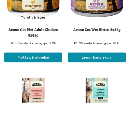
Tomt på lager
Acana Cat Wet Adult Chicken
Acana Cat Wet Kitten 8x85g
8x85g
kr
199
10%
kr
199
10%
—
eller Abonner og spar
—
eller Abonner og spar
Motta påminnelse
Legg i handlekurv
Acana Cat Indoor Entree 4,5kg
Acana Cat Bountiful Catch 1,8kg