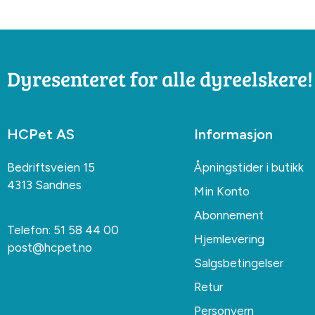
Dyresenteret for alle dyreelskere!
HCPet AS
Informasjon
Bedriftsveien 15
Åpningstider i butikk
4313 Sandnes
Min Konto
Abonnement
Telefon:
51 58 44 00
Hjemlevering
post@hcpet.no
Salgsbetingelser
Retur
Personvern