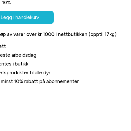
r
10%
Legg i handlekurv
jøp av varer over kr 1000 i nettbutikken (opptil 17kg)
ett
neste arbeidsdag
ntes i butikk
tsprodukter til alle dyr
rt minst 10% rabatt på abonnementer