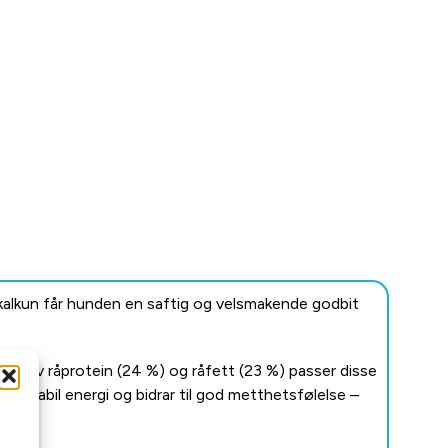
g kalkun får hunden en saftig og velsmakende godbit
hold av råprotein (24 %) og råfett (23 %) passer disse
r stabil energi og bidrar til god metthetsfølelse –