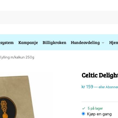
esystem
Kampanje
Billigkroken
Hundeavdeling
Hjem
 Kylling m/kalkun 250g
Celtic Delig
kr
159
—
eller Abonne
5 på lager
Kjøp en gang