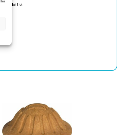
ller
noe ekstra.