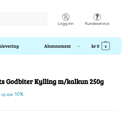
Søk
Logg inn
Kundeservice
levering
Abonnement
kr
0
0
hts Godbiter Kylling m/kalkun 250g
10%
r og spar