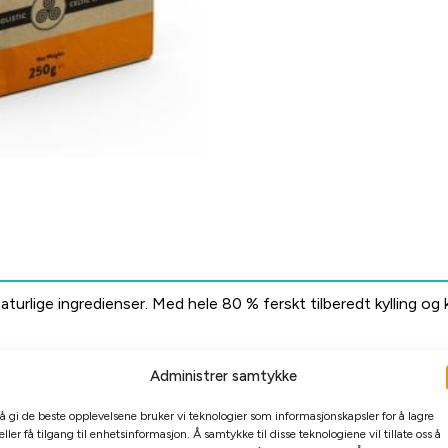
naturlige ingredienser. Med hele 80 % ferskt tilberedt kylling o
od smak og naturlig næring. Med et balansert, men energirikt inn
Administrer samtykke
tiverende belønning under trening. Søtpotet og bokhvete tilføre
 å gi de beste opplevelsene bruker vi teknologier som informasjonskapsler for å lagre
eller få tilgang til enhetsinformasjon. Å samtykke til disse teknologiene vil tillate oss å