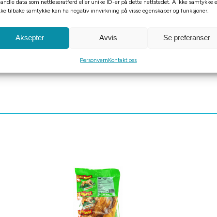
andle data som nettleseratferd eller unike ID-er på dette nettstedet. Å ikke samtykke e
n – perfekt både til hverdags og når hunden virkelig fortjener 
kke tilbake samtykke kan ha negativ innvirkning på visse egenskaper og funksjoner.
Aksepter
Avvis
Se preferanser
Personvern
Kontakt oss