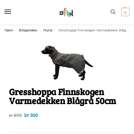
0
Hjem
Billigkroken
Hund
Gresshoppa Finnskogen Varmedekken Blågrå 50cm
/
/
/
Gresshoppa Finnskogen
Varmedekken Blågrå 50cm
kr
300
kr
899