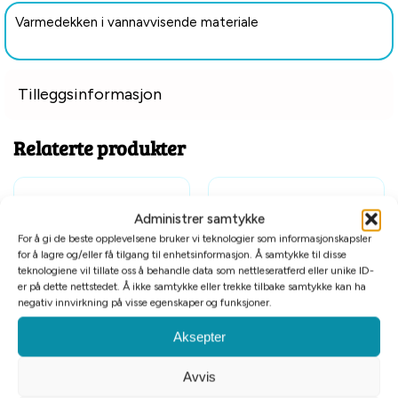
Varmedekken i vannavvisende materiale
Tilleggsinformasjon
Relaterte produkter
Administrer samtykke
For å gi de beste opplevelsene bruker vi teknologier som informasjonskapsler
for å lagre og/eller få tilgang til enhetsinformasjon. Å samtykke til disse
teknologiene vil tillate oss å behandle data som nettleseratferd eller unike ID-
er på dette nettstedet. Å ikke samtykke eller trekke tilbake samtykke kan ha
negativ innvirkning på visse egenskaper og funksjoner.
Tomt på lager
Alac jakthalsbånd med flapper
Alac jakthalsbånd med refleks
Aksepter
og refleks 35 cm
4×45-55cm
Avvis
kr
99
kr
119