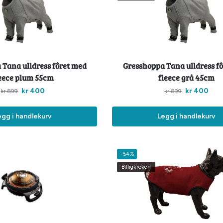
 Tana ulldress fôret med
Gresshoppa Tana ulldress f
eece plum 55cm
fleece grå 45cm
kr
400
kr
400
kr
899
kr
899
egg i handlekurv
Legg i handlekurv
-54%
Billigkroken