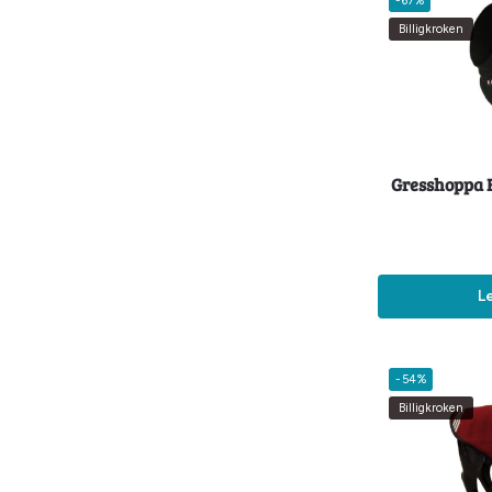
-67%
Billigkroken
Gresshoppa 
L
-54%
Billigkroken