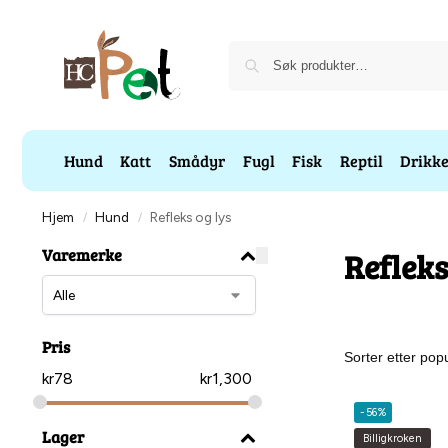
Hund
Katt
Smådyr
Fugl
Fisk
Reptil
Drikk
Hjem
Hund
Refleks og lys
/
/
Varemerke
Refleks
Pris
kr
78
kr
1,300
-56%
Lager
Billigkroken