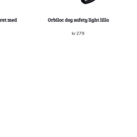
ôret med
Orbiloc dog safety light lilla
kr
279
Legg i handlekurv
-54%
Billigkroken
fôret med
Gresshoppa Tynset ulldekken fôret med
fleece cerise 55cm