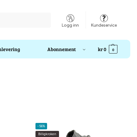
Søk
Logg inn
Kundeservice
levering
Abonnement
kr
0
0
-56%
Billigkroken