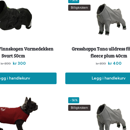
-56%
Billigkroken
Finnskogen Varmedekken
Gresshoppa Tana ulldress f
Svart 50cm
fleece plum 40cm
kr
300
kr
400
kr
899
kr
899
egg i handlekurv
Legg i handlekurv
-56%
Billigkroken