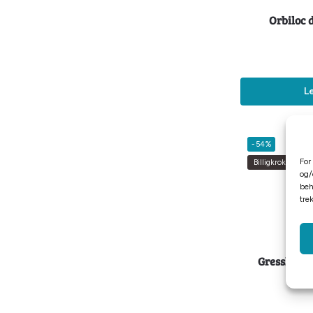
Orbiloc 
L
-54%
For
Billigkroken
og/
beh
tre
Gresshoppa
m/fl