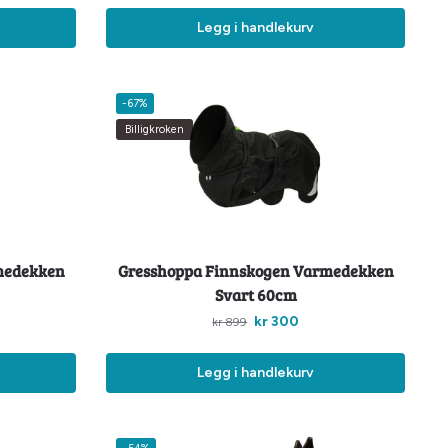
Legg i handlekurv
-67%
Billigkroken
medekken
Gresshoppa Finnskogen Varmedekken
Svart 60cm
kr
300
kr
899
Legg i handlekurv