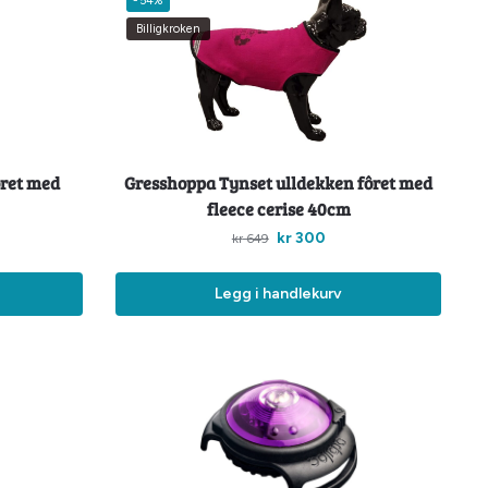
-54%
Billigkroken
ôret med
Gresshoppa Tynset ulldekken fôret med
fleece cerise 40cm
kr
300
kr
649
Legg i handlekurv