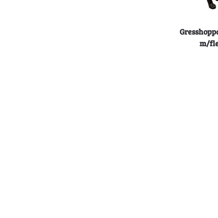
Gresshoppa
m/fl
L
Orbiloc