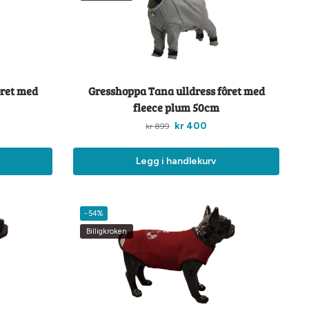
ôret med
Gresshoppa Tana ulldress fôret med
fleece plum 50cm
kr
400
kr
899
Legg i handlekurv
-54%
Billigkroken