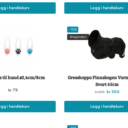
egg i handlekurv
Legg i handlekurv
-70%
Billigkroken
ys til hund ø2,4cm/8cm
Gresshoppa Finnskogen Var
Svart 65cm
kr
79
kr
300
kr
999
egg i handlekurv
Legg i handlekurv