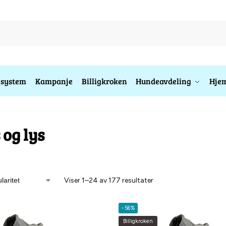
esystem
Kampanje
Billigkroken
Hundeavdeling
Hjem
 og lys
Viser 1–24 av 177 resultater
-56%
Billigkroken