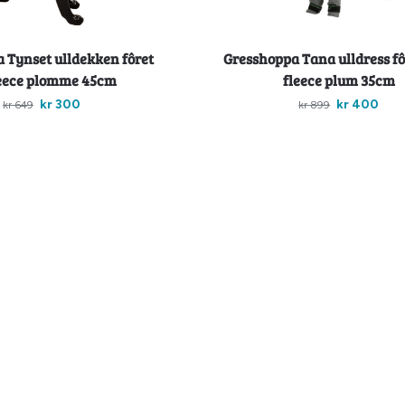
 Tynset ulldekken fôret
Gresshoppa Tana ulldress f
eece plomme 45cm
fleece plum 35cm
kr
300
kr
400
kr
649
kr
899
egg i handlekurv
Legg i handlekurv
-54%
Billigkroken
 dog safety light rosa
Gresshoppa Tynset ulldekken 
fleece grå 65cm