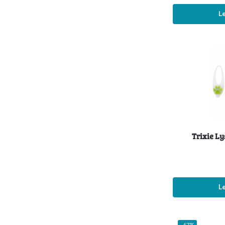
L
Trixie L
L