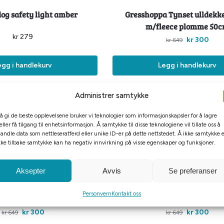
dog safety light amber
Gresshoppa Tynset ulldekke
m/fleece plomme 50
kr
279
kr
300
kr
649
egg i handlekurv
Legg i handlekurv
Administrer samtykke
-54%
 å gi de beste opplevelsene bruker vi teknologier som informasjonskapsler for å lagre
Billigkroken
eller få tilgang til enhetsinformasjon. Å samtykke til disse teknologiene vil tillate oss å
andle data som nettleseratferd eller unike ID-er på dette nettstedet. Å ikke samtykke e
kke tilbake samtykke kan ha negativ innvirkning på visse egenskaper og funksjoner.
Aksepter
Avvis
Se preferanser
 Tynset ulldekken fôret
Gresshoppa Tynset ulldekke
Personvern
Kontakt oss
eece plomme 40cm
m/fleece plomme 35
kr
300
kr
300
kr
649
kr
649