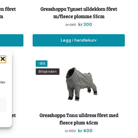
n fôret
Gresshoppa Tynset ulldekken fôret
cm
m/fleece plomme 55cm
kr
300
kr
649
Legg i handlekurv
-56%
Billigkroken
ller
n fôret
Gresshoppa Tana ulldress fôret med
cm
fleece plum 45cm
kr
400
kr
899