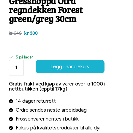
Gresshoppa Otra
regndekken Forest
green/grey 30cm
kr
300
kr
649
5 på lager
Legg i handlekurv
Gratis frakt ved kjøp av varer over kr 1000 i
nettbutikken (opptil 17kg)
14 dager returrett
Ordre sendes neste arbeidsdag
Frossenvarer hentes i butikk
Fokus på kvalitetsprodukter til alle dyr