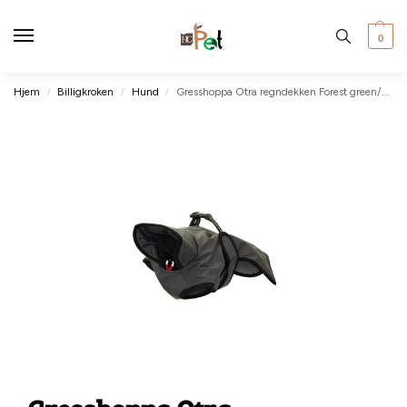
0
Hjem
Billigkroken
Hund
Gresshoppa Otra regndekken Forest green/grey 30cm
/
/
/