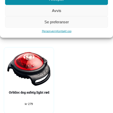
Avvis
Alac jakthalsbånd med flapper
Orbiloc dog safety light turkis
og refleks 35 cm
Se preferanser
kr
99
kr
279
Personvern
Kontakt oss
Orbiloc dog safety light rød
kr
279