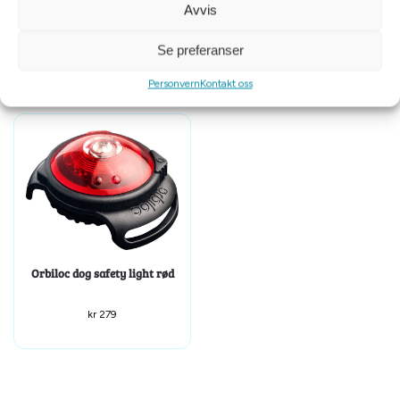
Trixie Flash lysring USB M-L
Alac jakthalsbånd med flapper
Avvis
45cm/ø7mm grønn
og refleks 35 cm
kr
199
kr
99
Se preferanser
Personvern
Kontakt oss
Orbiloc dog safety light rød
kr
279