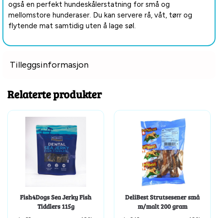
også en perfekt hundeskålerstatning for små og
mellomstore hunderaser. Du kan servere rå, våt, tørr og
flytende mat samtidig uten å lage søl.
Tilleggsinformasjon
Relaterte produkter
Fish4Dogs Sea Jerky Fish
DeliBest Strutsesener små
Tiddlers 115g
m/malt 200 gram