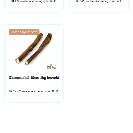
kr
69
10%
kr
349
10%
—
eller Abonner og spar
—
eller Abonner og spar
Kvantumsrabatt
Oksemuskel 15cm 1kg løsvekt
kr
1290
10%
—
eller Abonner og spar