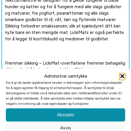
teksturmønstre er designet for å glede tungene til både
hunder og katter og for å fungere med alle slags godbiter
og matvarer, fra yoghurt, peanøttsmør og alle slags
smørbare godbiter til rå, våt, tørr og flytende matvarer.
Slikking forbedrer smakssansen, slik at kjæledyret ditt kan
nyte bare en liten mengde mat. LickiMats er også perfekte
for å legge til kosttilskudd og medisiner til godbiter.
Fremmer slikking – LickiMat-overflatene fremmer behagelig
slikking for både hunder og katter. Slikkingen genererer
Administrer samtykke
spytt som bidrar til å beskytte kjæledyrets tenner og
tannkjøtt, og produserer mer spytt for bedre fordøyelse.
For å gi de beste opplevelsene bruker vi teknologier som informasjonskapsler
for å lagre og/eller få tilgang til enhetsinformasjon. Å samtykke til disse
Den naturlige gummioverflaten skraper også skånsomt bort
teknologiene vil tillate oss å behandle data som nettleseratferd eller unike ID-
matpartikler og lukt som forårsaker bakterier fra
er på dette nettstedet. Å ikke samtykke eller trekke tilbake samtykke kan ha
kjæledyrets tunge, og fremmer friskere pust.
negativ innvirkning på visse egenskaper og funksjoner.
Aksepter
Server sunnere – LickiMat lar deg servere et bredt utvalg av
Avvis