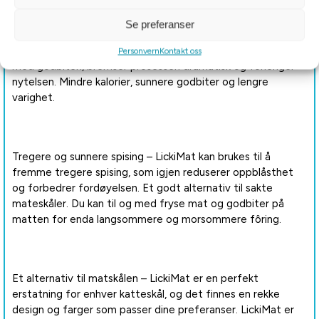
godbiter: yoghurt, peanøttsmør, puréer, pålegg og alle slags
organiske og sunne kjæledyrgodkjente godbiter. Magien
Se preferanser
med LickiMat er at å utfordre kjæledyret ditt til å slikke
godbiten ut av den mønstrede overflaten for å bli belønnet
Personvern
Kontakt oss
med godbiten, bremser prosessen dramatisk og forlenger
nytelsen. Mindre kalorier, sunnere godbiter og lengre
varighet.
Tregere og sunnere spising – LickiMat kan brukes til å
fremme tregere spising, som igjen reduserer oppblåsthet
og forbedrer fordøyelsen. Et godt alternativ til sakte
mateskåler. Du kan til og med fryse mat og godbiter på
matten for enda langsommere og morsommere fôring.
Et alternativ til matskålen – LickiMat er en perfekt
erstatning for enhver katteskål, og det finnes en rekke
design og farger som passer dine preferanser. LickiMat er