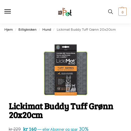
0
Hjem
Billigkroken
Hund
Lickimat Buddy Tuff Grønn 20x20cm
/
/
/
Lickimat Buddy Tuff Grønn
20x20cm
kr
160
30%
kr
229
—
eller Abonner og spar