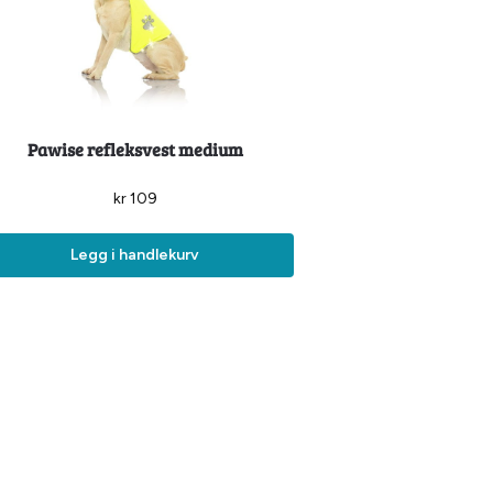
Pawise refleksvest medium
kr
109
Legg i handlekurv