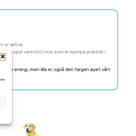
m er aktive.
lyset er også vanntett noe som er kjempe praktisk i
etisk energi, men lilla er også den fargen øyet vårt
ller