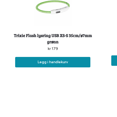
Trixie Flash lysring USB XS-S 35cm/ø7mm
grønn
kr
179
Legg i handlekurv