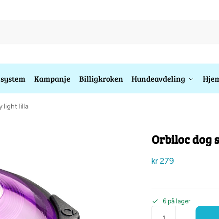
esystem
Kampanje
Billigkroken
Hundeavdeling
Hjem
light lilla
Orbiloc dog s
kr
279
6 på lager