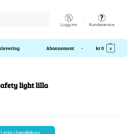
Søk
Logg inn
Kundeservice
levering
Abonnement
kr
0
0
afety light lilla
Legg i handlekurv