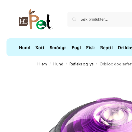
Hund
Katt
Smådyr
Fugl
Fisk
Reptil
Drikk
Hjem
Hund
Refleks og lys
Orbiloc dog safety 
/
/
/