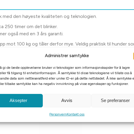
ark med den høyeste kvaliteten og teknologien.
 ca 250 timer om det blinker.
mer også med en 3 års garanti.
opp mot 100 kg og tåler derfor mye. Veldig praktisk til hunder so
. LED lyset kan være synlig opp til 5 kilometer i mørket. Orbiloc 
Administrer samtykke
n badeglad hund.
 å gi de beste opplevelsene bruker vi teknologier som informasjonskapsler for å lagre
erfor den mest kraftigste og synlige bølgelengden av elektromagn
eller få tilgang til enhetsinformasjon. Å samtykke til disse teknologiene vil tillate oss å
andle data som nettleseratferd eller unike ID-er på dette nettstedet. Å ikke samtykke e
kke tilbake samtykke kan ha negativ innvirkning på visse egenskaper og funksjoner.
Aksepter
Avvis
Se preferanser
Personvern
Kontakt oss