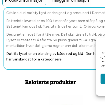
Produktinformasjon
Tilleggsinformasjon
Orbiloc dual safety light er designet og produsert i Danm
Batteriets levetid er ca 100 timer når lyset bare står på og
Batteriet kan også skiftes ut når det er tomt. Orbiloc kom
Designet er laget for å tåle mye. Det skal tåle ett trykk på 
Lyset er testet til å tåle fra 50 pluss grader til -40 grader
mørketiden hvor det gjerne regner enn del, eller man har e
For
Det lilla lyset er en blanding av både rød og blå. Den har d
og/
har vanskeligst for å kategorisere.
beh
tre
Relaterte produkter