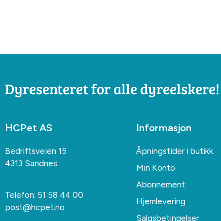
Dyresenteret for alle dyreelskere!
HCPet AS
Informasjon
Bedriftsveien 15
Åpningstider i butikk
4313 Sandnes
Min Konto
Abonnement
Telefon:
51 58 44 00
Hjemlevering
post@hcpet.no
Salgsbetingelser