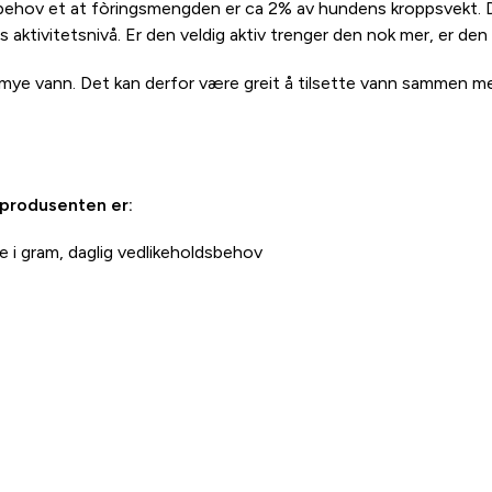
ehov et at fòringsmengden er ca 2% av hundens kroppsvekt. Det e
aktivitetsnivå. Er den veldig aktiv trenger den nok mer, er den 
seg mye vann. Det kan derfor være greit å tilsette vann sammen 
 produsenten er:
 i gram, daglig vedlikeholdsbehov