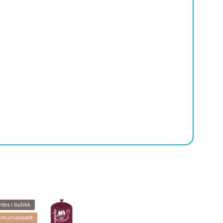
tes i butikk
antumsrabatt