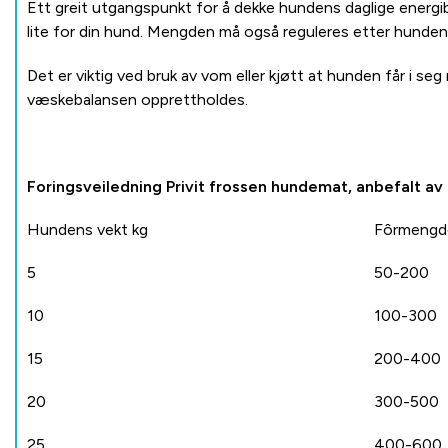
Ett greit utgangspunkt for å dekke hundens daglige energib
lite for din hund. Mengden må også reguleres etter hundens 
Det er viktig ved bruk av vom eller kjøtt at hunden får i 
væskebalansen opprettholdes.
Foringsveiledning Privit frossen hundemat, anbefalt av
Hundens vekt kg
Fôrmengde
5
50-200
10
100-300
15
200-400
20
300-500
25
400-600