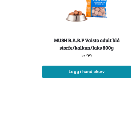
MUSH B.A.R.F Vaisto adult blå
storfe/kalkun/laks 800g
kr
99
Legg i handlekurv