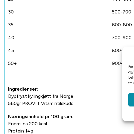
30
500-700
35
600-800
40
700-900
45
800-1000
50+
900-
For
og/
beh
tre
Ingredienser:
Dypfryst kyllingkjøtt fra Norge
560gr PROVIT Vitamintilskudd
Næringsinnhold pr 100 gram:
Energi ca 200 kcal
Protein 14g