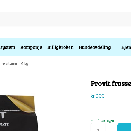
esystem
Kampanje
Billigkroken
Hundeavdeling
Hjem
g m/vitamin 14 kg
Provit fross
kr
699
4 på lager