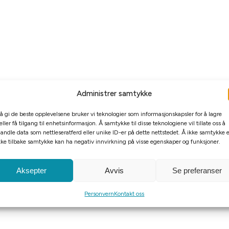
Administrer samtykke
 å gi de beste opplevelsene bruker vi teknologier som informasjonskapsler for å lagre
eller få tilgang til enhetsinformasjon. Å samtykke til disse teknologiene vil tillate oss å
andle data som nettleseratferd eller unike ID-er på dette nettstedet. Å ikke samtykke e
kke tilbake samtykke kan ha negativ innvirkning på visse egenskaper og funksjoner.
Aksepter
Avvis
Se preferanser
Personvern
Kontakt oss