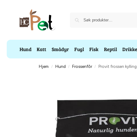
Hund
Katt
Smådyr
Fugl
Fisk
Reptil
Drikk
Hjem
Hund
Frossenfôr
Provit frossen kyllin
/
/
/