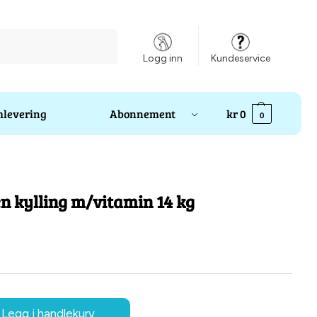
Søk
Logg inn
Kundeservice
levering
Abonnement
kr
0
0
en kylling m/vitamin 14 kg
Legg i handlekurv