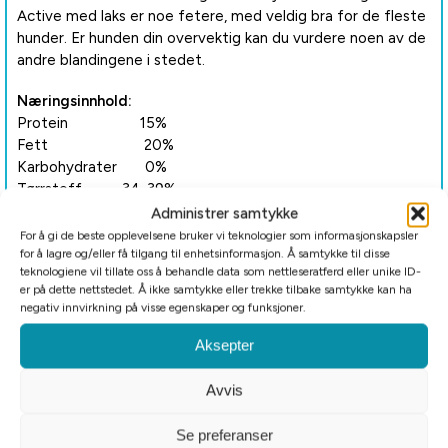
Active med laks er noe fetere, med veldig bra for de fleste
hunder. Er hunden din overvektig kan du vurdere noen av de
andre blandingene i stedet.
Næringsinnhold:
Protein 15%
Fett 20%
Karbohydrater 0%
Tørrstoff 34-39%
Aske 5%
Administrer samtykke
Kalsium 0,9%
For å gi de beste opplevelsene bruker vi teknologier som informasjonskapsler
for å lagre og/eller få tilgang til enhetsinformasjon. Å samtykke til disse
Fosfor 0,6%
teknologiene vil tillate oss å behandle data som nettleseratferd eller unike ID-
OE* 2400 kcal/kg
er på dette nettstedet. Å ikke samtykke eller trekke tilbake samtykke kan ha
OE* fra fett 75%
negativ innvirkning på visse egenskaper og funksjoner.
OE* fra protein 25%
Aksepter
Fôret må oppbevares i dypfrys (-18%) og skal ikke kokes
eller stekes.
Avvis
Pølser er holdbare i 2-3 dager i kjøleskap. Husk god hygiene.
Se preferanser