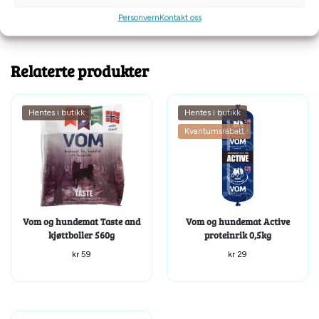
Personvern
Kontakt oss
Tilleggsinformasjon
Relaterte produkter
Hentes i butikk
Hentes i butikk
Kvantumsrabatt
Vom og hundemat Taste and
Vom og hundemat Active
kjøttboller 560g
proteinrik 0,5kg
kr
59
kr
29