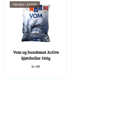
Hentes i butikk
Vom og hundemat Active
kjøttboller 560g
kr
49